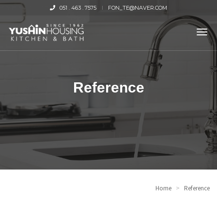
051 . 463 . 7575
FON_TE@NAVER.COM
tog
nav
Reference
Home
>
Reference