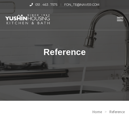
051 . 463 . 7575
FON_TE@NAVER.COM
tog
nav
Reference
Home
>
Reference