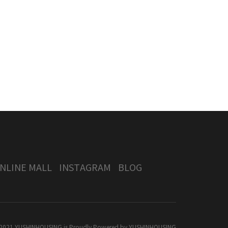
NLINE MALL
INSTAGRAM
BLOG
2021 YUSHINHOUSING is Proudly Powered by
YUSHINHOUSING