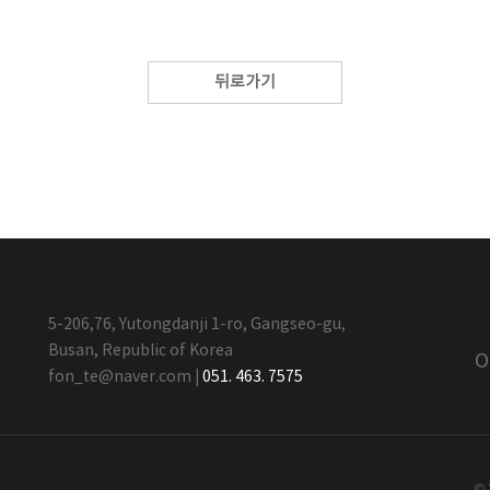
뒤로가기
5-206,76, Yutongdanji 1-ro, Gangseo-gu,
Busan, Republic of Korea
O
fon_te@naver.com
|
051. 463. 7575
© 